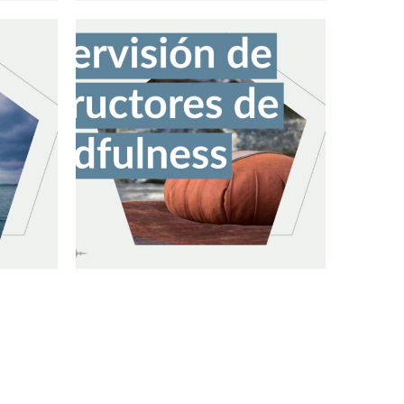
va
Mindfulness para la vida. 10
semanas
e la
Supervisión de instructores
de mindfulness