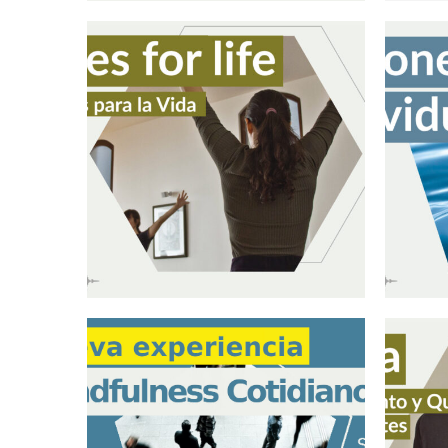
Sesiones ludocorporales
Talle
senior
Bones for life – Huesos para
Sesio
la Vida
mindf