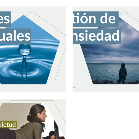
res
Grupo de terapia creati
nes individuales de
Mindfulness y gestión d
ulness
ansiedad