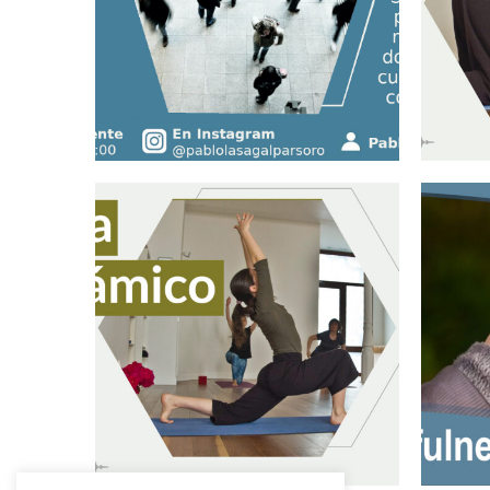
Mindfulness cotidiano
YOGA.
consc