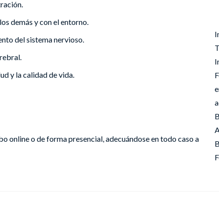
tración.
los demás y con el entorno.
I
nto del sistema nervioso.
T
rebral.
I
ud y la calidad de vida.
F
e
a
B
A
cabo online o de forma presencial, adecuándose en todo caso a
B
F