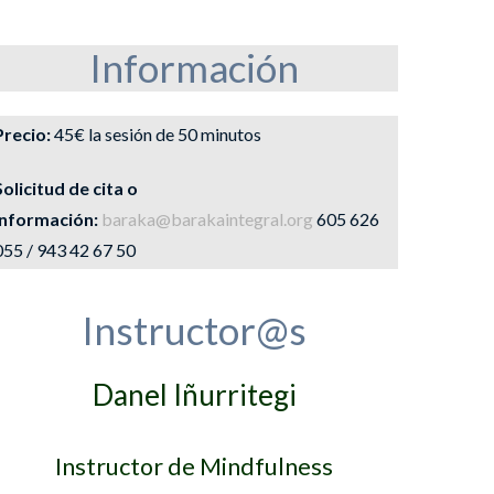
Información
Precio:
45€ la sesión de 50 minutos
Solicitud de cita o
información:
baraka@barakaintegral.org
605 626
055 / 943 42 67 50
Instructor@s
Danel Iñurritegi
Instructor de Mindfulness