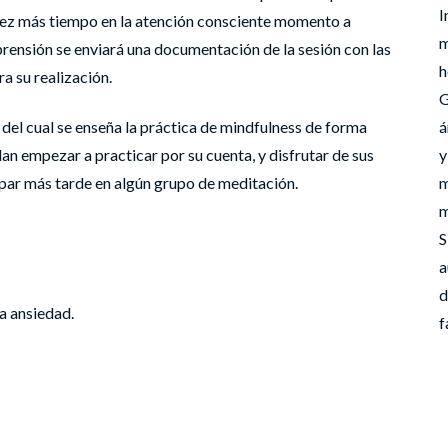
I
vez más tiempo en la atención consciente momento a
m
rensión se enviará una documentación de la sesión con las
h
a su realización.
G
s del cual se enseña la práctica de mindfulness de forma
á
an empezar a practicar por su cuenta, y disfrutar de sus
y
icipar más tarde en algún grupo de meditación.
m
m
S
a
d
la ansiedad.
f