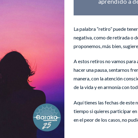
aprendido a de
La palabra “retiro” puede tene
negativa, como de retirada o de
proponemos, más bien, sugiere o
A estos retiros no vamos para 
hacer una pausa, sentarnos fre
manera, con la atención consci
de la vida y en armonía con to
Aquí tienes las fechas de este
tiempo si quieres participar en
en el peor de los casos, no pud