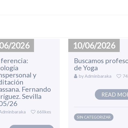
06/2026
10/06/2026
ferencia:
Buscamos profes
cología
de Yoga
nspersonal y
by
Adminbaraka
74
itación
assana. Fernando
READ MO
ríguez. Sevilla
05/26
Adminbaraka
66likes
SIN CATEGORIZAR