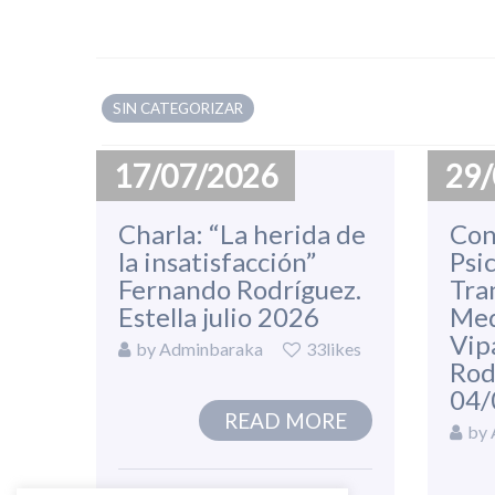
SIN CATEGORIZAR
17/07/2026
29/
Related Items
Charla: “La herida de
Con
la insatisfacción”
Psi
Fernando Rodríguez.
Tra
Estella julio 2026
Med
Vip
by
Adminbaraka
33likes
Rod
04/
READ MORE
by