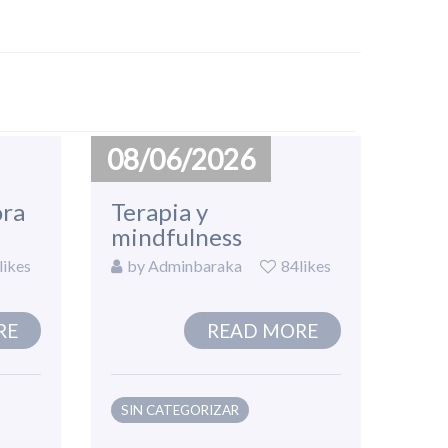
08/06/2026
ora
Terapia y
mindfulness
likes
by
Adminbaraka
84likes
RE
READ MORE
SIN CATEGORIZAR