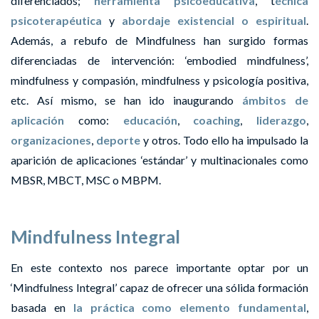
diferenciados;
herramienta psicoeducativa
, t
écnica
psicoterapéutica
y
abordaje existencial o espiritual
.
Además, a rebufo de Mindfulness han surgido formas
diferenciadas de intervención: ‘embodied mindfulness’,
mindfulness y compasión, mindfulness y psicología positiva,
etc. Así mismo,
se han ido inaugurando
ámbitos de
aplicación
como:
educación
,
coaching
,
liderazgo
,
organizaciones
,
deporte
y otros. Todo ello ha impulsado la
aparición de aplicaciones ‘estándar’ y multinacionales como
MBSR, MBCT, MSC o MBPM.
Mindfulness Integral
En este contexto nos parece importante optar por un
‘Mindfulness Integral’ capaz de ofrecer una sólida formación
basada en
la práctica como elemento fundamental
,