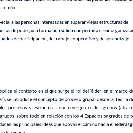
n común.
cial a las personas interesadas en superar viejas estructuras de
busos de poder, una formación sólida que permita crear organizac
cuados de participación, de trabajo cooperativo y de aprendizaje
plica el contexto en el que surge el rol del ‘élder’, en el marco d
er), se introduce el concepto de proceso grupal desde la Teoría d
les procesos y estructuras que emergen en los grupos (atracci
e grupos, sobre todo en relación con los 4 Espacios sagrados de 
oducen las principales ideas que apoyan el camino hacia el elderazg
ca del mundo.