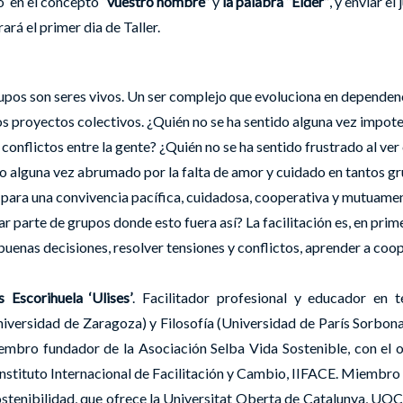
 en el concepto “
vuestro nombre”
y
la palabra “Elder”
, y enviar el
ará el primer dia de Taller.
upos son seres vivos. Un ser complejo que evoluciona en dependenc
s proyectos colectivos. ¿Quién no se ha sentido alguna vez impoten
y conflictos entre la gente? ¿Quién no se ha sentido frustrado al v
ido alguna vez abrumado por la falta de amor y cuidado en tantos 
para una convivencia pacífica, cuidadosa, cooperativa y mutuamen
r parte de grupos donde esto fuera así? La facilitación es, en prim
nas decisiones, resolver tensiones y conflictos, aprender a cooper
s Escorihuela ‘Ulises’
.
Facilitador profesional y educador en 
niversidad de Zaragoza) y Filosofía (Universidad de París Sorbona
mbro fundador de la Asociación Selba Vida Sostenible, con el ob
nstituto Internacional de Facilitación y Cambio, IIFACE. Miembro
stenibilidad, que ofrece la Universitat Oberta de Catalunya, UOC