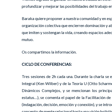
profundizar y mejorar las posibilidades del trabajo e
Baraka quiere proponer a nuestra comunidad y en espe
organización colectiva que encierren dominación y a
que imiten y sostengan la vida, creando espacios ade
mutuo.
Os compartimos la información.
CICLO DE CONFERENCIAS:
Tres sesiones de 2h cada una. Durante la charla se ex
Integral (Ken Wilber) y de la Teoría U (Otto Scharm
Dinámicos Complejos, y se mencionan los principa
estatus…), se comenta el papel de la Facilitación d
(indagación, decisión, emoción y conexión), y se intr
concepto de mente relacional hasta una visión holísti