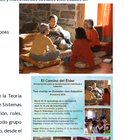
iones
e la Teoría
e Sistemas
ón, roles,
todo grupo
o, desde el