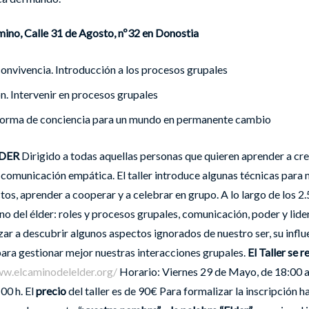
mino, Calle 31 de Agosto, nº32 en Donostia
convivencia. Introducción a los procesos grupales
ión. Intervenir en procesos grupales
 forma de conciencia para un mundo en permanente cambio
LDER
Dirigido a todas aquellas personas que quieren aprender a crea
a comunicación empática. El taller introduce algunas técnicas para
os, aprender a cooperar y a celebrar en grupo. A lo largo de los 2.5 
o del élder: roles y procesos grupales, comunicación, poder y lide
zar a descubrir algunos aspectos ignorados de nuestro ser, su influ
ara gestionar mejor nuestras interacciones grupales.
El Taller se r
ww.elcaminodelelder.org/
Horario: Viernes 29 de Mayo, de 18:00 a
00 h. El
precio
del taller es de 90€ Para formalizar la inscripción h