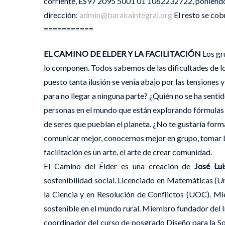
corriente, ES97 2095 5001 01 1062232722, poniendo
dirección:
admin@barakaintegral.org
El resto se cobr
===========
EL CAMINO DE ELDER Y LA FACILITACIÓN
Los gr
lo componen. Todos sabemos de las dificultades de lo
puesto tanta ilusión se venía abajo por las tensiones 
para no llegar a ninguna parte? ¿Quién no se ha sent
personas en el mundo que están explorando fórmulas 
de seres que pueblan el planeta. ¿No te gustaría forma
comunicar mejor, conocernos mejor en grupo, tomar bue
facilitación es un arte, el arte de crear comunidad.
El Camino del Élder es una creación de
José Lui
sostenibilidad social. Licenciado en Matemáticas (U
la Ciencia y en Resolución de Conflictos (UOC). Mie
sostenible en el mundo rural. Miembro fundador del I
coordinador del curso de posgrado Diseño para la So