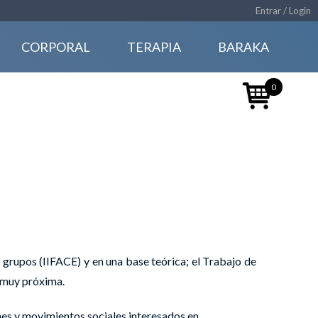
Entrar / Login
CORPORAL
TERAPIA
BARAKA
0
 grupos (IIFACE) y en una base teórica; el Trabajo de
e muy próxima.
ones y movimientos sociales interesados en