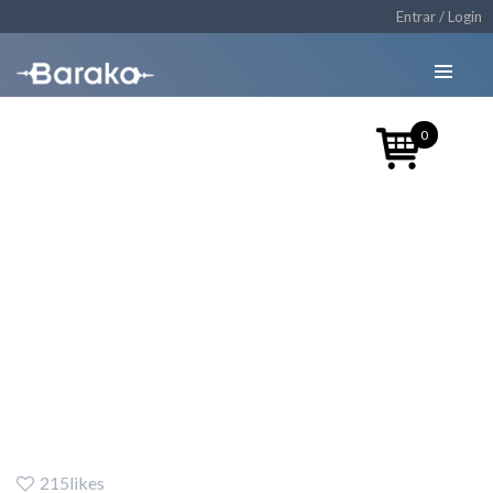
Entrar / Login
0
Acto de
presentación de
Baraka
215likes