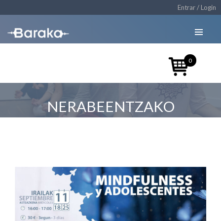
Entrar / Login
0
NERABEENTZAKO
MINDFULNESSA