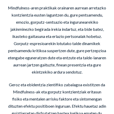
Mindfulness-aren praktikak orainaren aurrean arretazko
kontzientzia eusten laguntzen du, gure pentsamendu,
emozio, gorputz-sentsazio eta ingurunearekiko
jakinminezko begirada irekia indartuz, eta bide batez,
ikasteko gaitasuna eta erlazio pertsonalak hobetuz.
Gorputz-espresioarekin lotutako talde dinamikek
pentsamendu kritikoa suspertzen dute, gure pertzepzioa
etengabe eguneratzen dute eta entzute eta talde-lanaren
aurrean jartzen gaituzte, finean presentzia eta gure
ekintzekiko ardura sendotuz.
Geroz eta ebidentzia zientifiko zabalagoa existitzen da
Mindfulness-ak eta gorputz kontzientziak eritasun
fisiko eta mentalen arrisku faktore eta sintomengan
dituzten efektu positiboen inguruan. Efektu hauetaz adin
goiztiarretan disfrutatzen hastea logikoa ematen du,