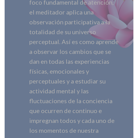
foco fundamental de atención,
el meditador aplica una
observación participativa a la
totalidad de su universo
perceptual. Así es como aprende
a observar los cambios que se
dan en todas las experiencias
físicas, emocionales y
perceptuales y a estudiar su
actividad mental y las
fluctuaciones de la conciencia
que ocurren de continuo e
impregnan todos y cada uno de
los momentos de nuestra