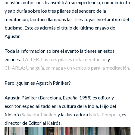
ocasión ambos nos transmitirán su experiencia, conocimiento
y sabiduría sobre los tres pilares del sendero de la
meditación, también llamadas las Tres Joyas en el ámbito del
budismo. Este es además el título del último ensayo de
Agustín.
Toda la información so bre el evento la tienes en estos
enlaces:
TALLER: Los tres pilares de la meditación
y
CHARLA: Una guía, un mapa y un vehículo para la meditación.
Pero, ¿quien es Agustín Pániker?
Agustín Pániker
(Barcelona, España, 1959) es editor y
escritor, especializado en la cultura de la India. Hijo del
filósofo
Salvador Pániker
y la ilustradora
Núria Pompeia
, es
director de Editorial Kairós.