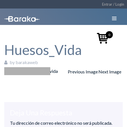
Entrar / Login
0
Huesos_Vida
by barakaweb
Previous Image
Next Image
24/09/2018
Deja Una Respuesta
Tu dirección de correo electrónico no será publicada.