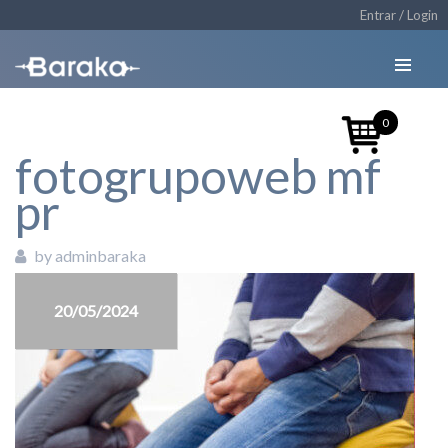
Entrar / Login
0
fotogrupoweb mf
pr
by adminbaraka
20/05/2024