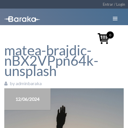
Entrar / Login
0
matea-brajdic-
nBX2VPpn64k-
unsplash
by adminbaraka
12/06/2024