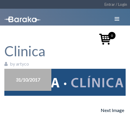
Entrar / Login
0
Clinica
by artyco
31/10/2017
Next Image