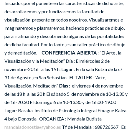
Iniciados por el ponente en las características de dicho arte,
desarrollaremos y profundizaremos la facultad de
visualización, presente en todos nosotros. Visualizaremos e
imaginaremos y plasmaremos, haciendo prácticas de dibujo,
para ir afinando y descubriendo algunas de las posibilidades
de dicha facultad. Por lo tanto, es un taller práctico de dibujo
y de meditación.
C
ONFERENCIA ABIERTA
: “El Arte , la
Visualización y la Meditación” Día : El miércoles 2 de
noviembre-2016 , a las 19 h. Lugar : En la sala Kutxa de la c/
31 de Agosto, en San Sebastian
EL TALLER
: “Arte,
Visualización, Meditación”
D
í
as
: el viernes 4 de noviembre
de las 18 h a las 20 h El sábado 5 de noviembre de 10-13.30 y
de 16-20.30 El domingo 6 de 10-13.30 y de 16.00-19.00
Lugar: Baraka. Instituto de Psicología Integral Etxague Kalea
4 bajo Donostia ORGANIZA : Mandala Budista
mandaladonostia@yahoo.es
Tf de Mandala : 688726567 Es