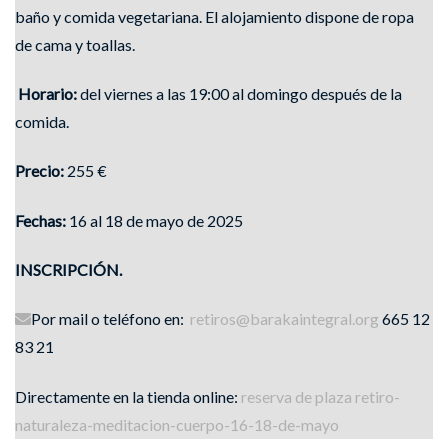
baño y comida vegetariana. El alojamiento dispone de ropa
de cama y toallas.
Horario:
del viernes a las 19:00 al domingo después de la
comida.
Precio:
255 €
Fechas:
16 al 18 de mayo de 2025
INSCRIPCIÓN.
Por mail o teléfono en:
retiros@barakaintegral.org
665 12
83 21
Directamente en la tienda online:
reserva de plaza retiro-
naturaleza-meditacion-cuerpo-16-18-de-mayo