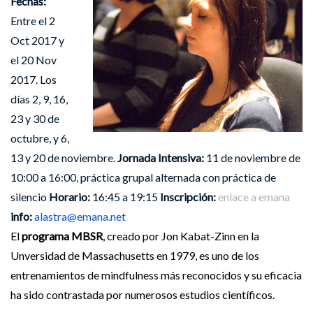
Fechas:
Entre el 2
Oct 2017 y
el 20 Nov
2017. Los
días 2, 9, 16,
23 y 30 de
octubre, y 6,
13 y 20 de noviembre.
Jornada Intensiva:
11 de noviembre de
10:00 a 16:00, práctica grupal alternada con práctica de
silencio
Horario:
16:45 a 19:15
Inscripción:
enlace a emana
info:
alastra@emana.net
El
programa MBSR
, creado por Jon Kabat-Zinn en la
Unversidad de Massachusetts en 1979, es uno de los
entrenamientos de mindfulness más reconocidos y su eficacia
ha sido contrastada por numerosos estudios científicos.