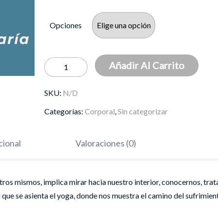
Opciones
Yoga
Añadir Al Carrito
con
Nekane
SKU:
N/D
Santamaría
Categorías:
Corporal
,
Sin categorizar
cantidad
cional
Valoraciones (0)
os mismos, implica mirar hacia nuestro interior, conocernos, trata
l que se asienta el yoga, donde nos muestra el camino del sufrimient