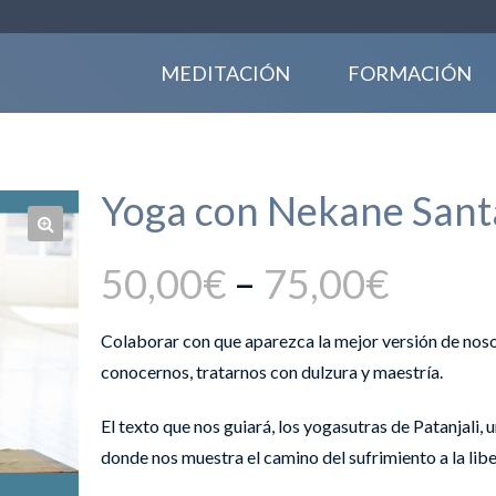
MEDITACIÓN
FORMACIÓN
Yoga con Nekane Sant
50,00
€
–
75,00
€
Colaborar con que aparezca la mejor versión de nosot
conocernos, tratarnos con dulzura y maestría.
El texto que nos guiará, los yogasutras de Patanjali, u
donde nos muestra el camino del sufrimiento a la libe