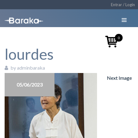
Entrar / Login
0
lourdes
by adminbaraka
Next Image
05/06/2023