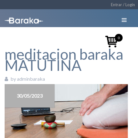
Entrar / Login
0
meditacion baraka
MATUTINA
by adminbaraka
30/05/2023