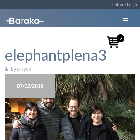
Entrar / Login
0
elephantplena3
by artyco
07/02/2018