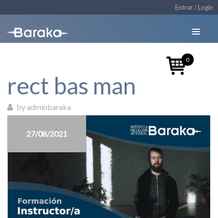
Entrar / Login
0
rect bas man
by adminbaraka
27/08/2021