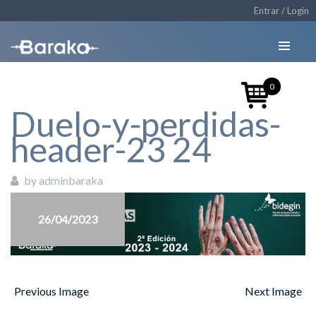
Entrar / Login
0
Duelo-y-perdidas-
header-23 24
by adminbaraka
26/04/2023
Previous Image
Next Image