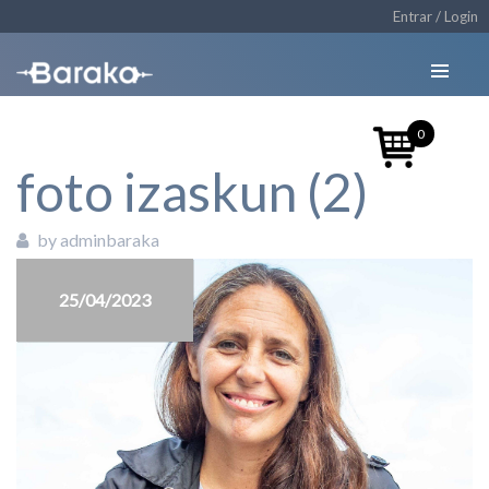
Entrar / Login
0
foto izaskun (2)
by adminbaraka
25/04/2023