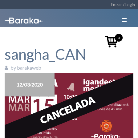
Entrar / Login
0
sangha_CAN
by barakaweb
12/03/2020