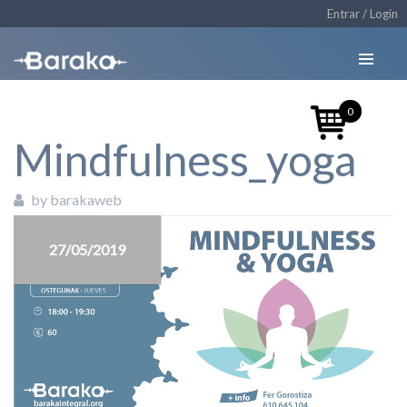
Entrar / Login
0
Mindfulness_yoga
by barakaweb
27/05/2019