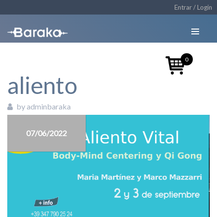
Entrar / Login
0
aliento
by adminbaraka
07/06/2022