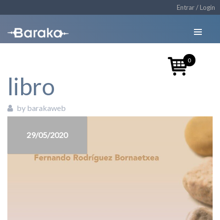
Entrar / Login
0
libro
by barakaweb
29/05/2020