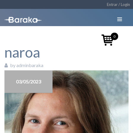
Entrar / Login
0
naroa
by adminbaraka
03/05/2023