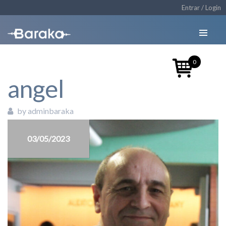
Entrar / Login
0
angel
by adminbaraka
03/05/2023