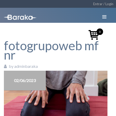
Entrar / Login
0
fotogrupoweb mf
nr
by adminbaraka
02/06/2023