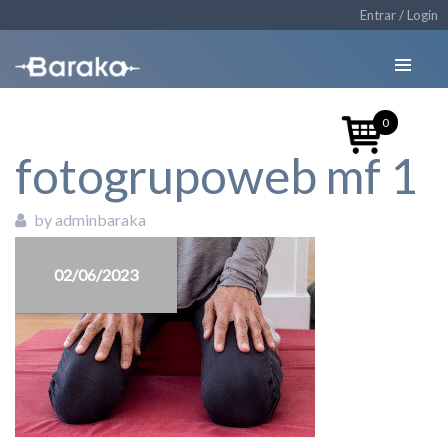
Entrar / Login
0
fotogrupoweb mf 1
by adminbaraka
02/06/2023