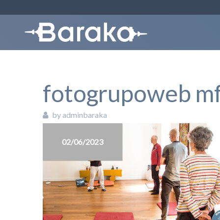
fotogrupoweb mf
by adminbaraka
02/06/2023