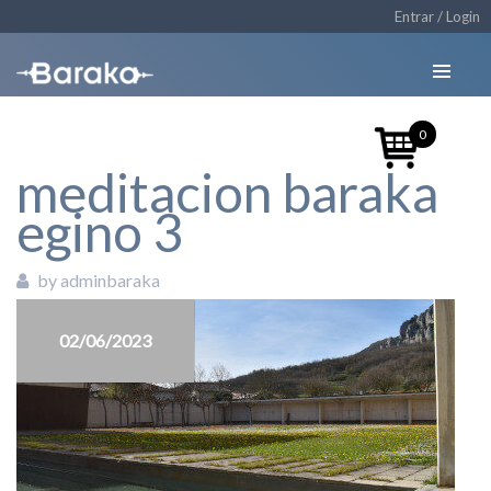
Entrar / Login
0
meditacion baraka
egino 3
by adminbaraka
02/06/2023