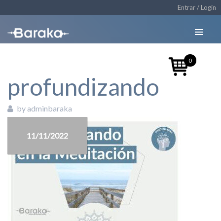
Entrar / Login
0
profundizando
by adminbaraka
11/11/2022