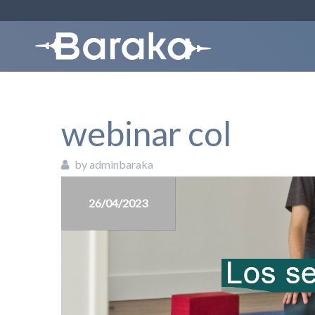
webinar col
by adminbaraka
26/04/2023