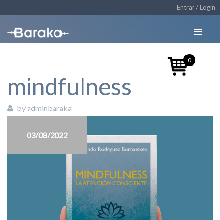
Entrar / Login
0
mindfulness
by adminbaraka
03/08/2022