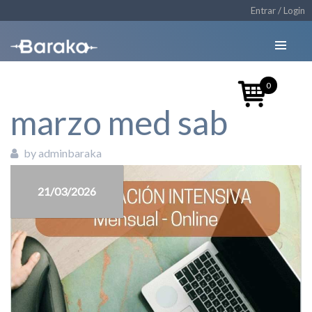
Entrar / Login
0
marzo med sab
by adminbaraka
21/03/2026