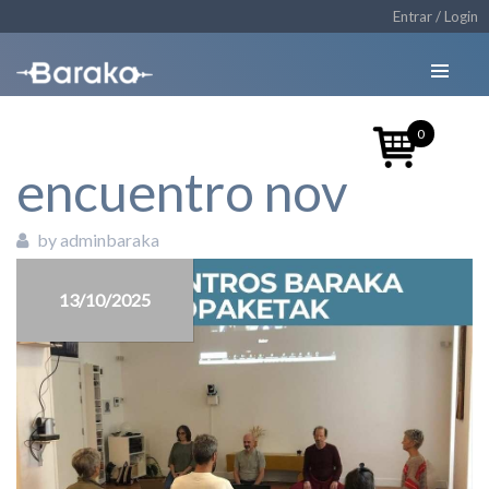
Entrar / Login
0
encuentro nov
by adminbaraka
13/10/2025