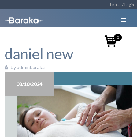
Entrar / Login
0
daniel new
by adminbaraka
08/10/2024