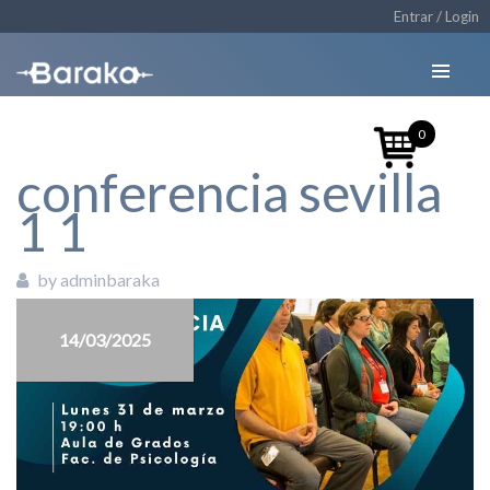
Entrar / Login
0
conferencia sevilla
1 1
by adminbaraka
14/03/2025