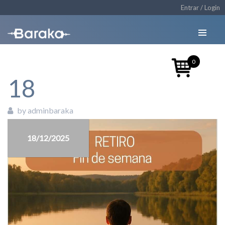
Entrar / Login
0
18
by adminbaraka
18/12/2025