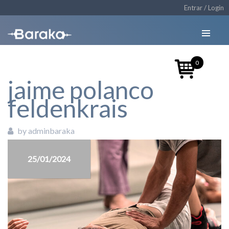
Entrar / Login
0
jaime polanco
feldenkrais
by adminbaraka
25/01/2024